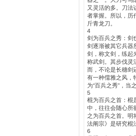
又灵活的多。刀法
者掌握。所以，历
斤青龙刀。
4
剑为百兵之秀：剑
剑逐渐被其它兵器
剑，称文剑，练起
称武剑。其步伐灵
而，不论是长穗剑
有一种儒雅之风，
为“百兵之秀”，当
5
棍为百兵之首：棍
中，往往会随心所
之为百兵之首。明
法阐宗》是研究棍
6