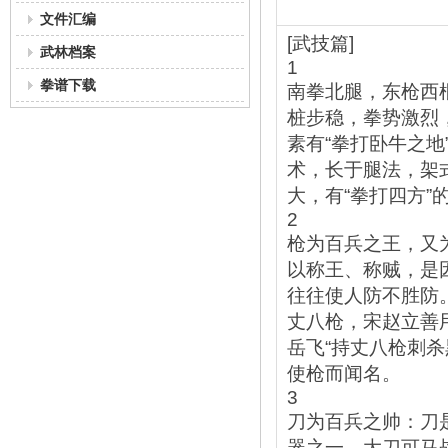
文件汇编
[武技篇]
武林档案
1
拳谱下载
南拳北腿，东枪西
桩步稳，拳势激烈
素有“拳打卧牛之
术，长于腿法，架
大，有“拳打四方
2
枪为百兵之王，又
以称王、称贼，是
往往使人防不胜防
丈八枪，宋赵立善
岳飞“持丈八枪刺
使枪而闻名。
3
刀为百兵之帅：刀
器之一。大刀可马