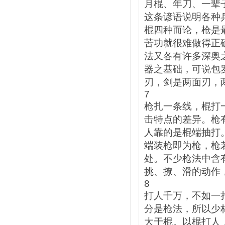
月棍、年刀、一辈
这条谚语说明各种
棍四种而论，枪是
苦功就很难做得正
法又各有许多深奥
器之基础，可说包
刃，剑是两面刃，
7
枪扎一条线，棍打
击特点的差异。枪
人靠的是棍端抽打
端装枪即为枪，枪
处。不少枪法中含
挑、撩、滑的动作
8
打人千万，不如一
分是枪法，所以少
大于棍。以棍打人