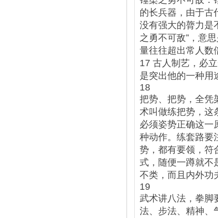
的长兵器，由于古
没有强大的膂力是
之勇不可敌”，意
量往往超出常人数
17 古人制艺，
是突出他的一种用
18
把势、把势，全凭
术叫做练把势，这
必须姿势正确这一
种动作。练套路要
势，都有要领，符
式，随便一蹲就不
不类，而且内外功
19
武术讲八法，拳脚
法、步法、精神、