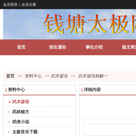
会员登录
|
会员注册
首页
招生通告
拳社介绍
版主简
关于我们
更多
首页
>>
资料中心
>>
武术谚语
>>
武术谚语精解一
资料中心
详细内容
武术谚语
武林秘方
武侠小说
太极音乐下载