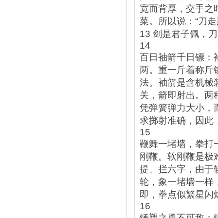
宽而背厚，交手之
菜。所以说：“刀走
13 剑是君子佩，
14
百日袖箭千日镖：
两。重一斤着称斤
法。袖箭是含机械
关，箭即射出。两
凭弹簧弹力大小，
求掷射准确，因此
15
鞭舞一堵墙，拳打
刚鞭。软刚鞭是极
提、拦六字，由于
轮，象一堵墙一样
即，拳点似繁星闪
16
锤槊之勇不可敌：