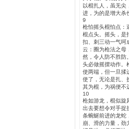
以棍扎人，虽无尖
进，为的是增大杀
9
枪怕摇头棍怕点：
棍点头。摇头，是
扣、刺三动一气呵
云：圈为枪法之母
然，令人防不胜防
头必做摇摆动作。
使两端，但一旦揉
使了，无论是扎、
其为棍，为祸便不
10
枪如游龙，棍似旋
出去要想令对手捉
条蜿蜒前进的龙蛇
崩、滑的力量，劲