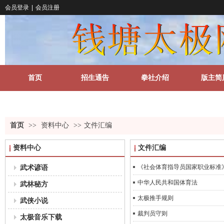
会员登录
|
会员注册
首页
招生通告
拳社介绍
版主简
关于我们
更多
首页
>>
资料中心
>>
文件汇编
资料中心
文件汇编
武术谚语
《社会体育指导员国家职业标准
中华人民共和国体育法
武林秘方
太极推手规则
武侠小说
裁判员守则
太极音乐下载