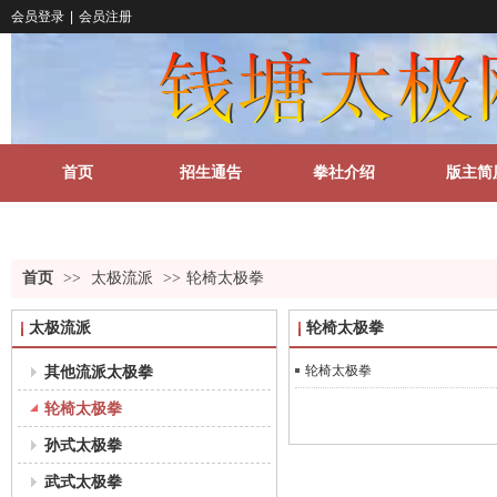
会员登录
|
会员注册
首页
招生通告
拳社介绍
版主简
关于我们
更多
首页
>>
太极流派
>>
轮椅太极拳
太极流派
轮椅太极拳
其他流派太极拳
轮椅太极拳
轮椅太极拳
孙式太极拳
武式太极拳