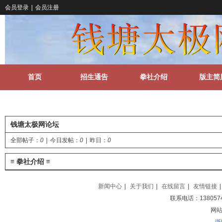
会员登录
|
会员注册
首页
招生通告
拳社介绍
版主简
关于我们
更多
钱塘太极网论坛
全部帖子：
0
|
今日发帖：
0
|
昨日：
0
≡ 拳社介绍 ≡
新闻中心
|
关于我们
|
在线留言
|
友情链接
|
联系电话：138057
网站地