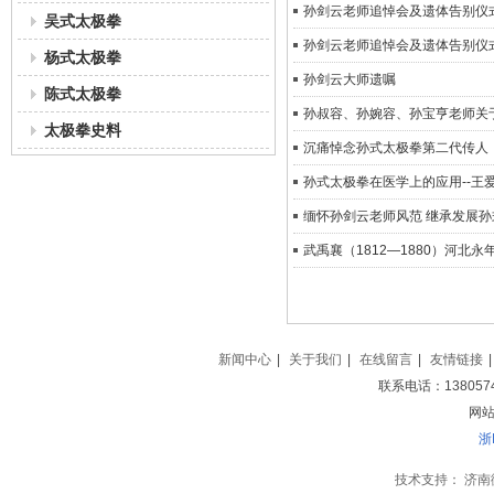
孙剑云老师追悼会及遗体告别仪
吴式太极拳
孙剑云老师追悼会及遗体告别仪
杨式太极拳
孙剑云大师遗嘱
陈式太极拳
孙叔容、孙婉容、孙宝亨老师关
太极拳史料
沉痛悼念孙式太极拳第二代传人
孙式太极拳在医学上的应用--王
缅怀孙剑云老师风范 继承发展孙
新闻中心
|
关于我们
|
在线留言
|
友情链接
|
联系电话：138057
网站地
浙
技术支持：
济南