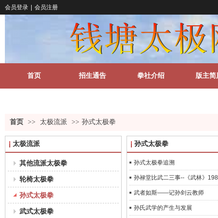
会员登录
|
会员注册
首页
招生通告
拳社介绍
版主简
关于我们
更多
首页
>>
太极流派
>>
孙式太极拳
太极流派
孙式太极拳
其他流派太极拳
孙式太极拳追溯
孙禄堂比武二三事--《武林》198
轮椅太极拳
武者如斯——记孙剑云教师
孙式太极拳
孙氏武学的产生与发展
武式太极拳