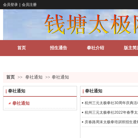
会员登录
|
会员注册
首页
招生通告
拳社介绍
版主简
关于我们
更多
首页
>>
拳社通知
>>
拳社通知
拳社通知
拳社通知
拳社通知
杭州三元太极拳社30周年庆典活
杭州三元太极拳社2022年春季
庆春路周末太极拳培训班招生通