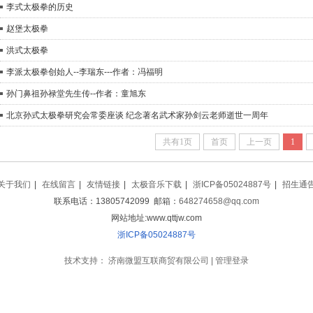
李式太极拳的历史
赵堡太极拳
洪式太极拳
李派太极拳创始人--李瑞东---作者：冯福明
孙门鼻祖孙禄堂先生传--作者：童旭东
北京孙式太极拳研究会常委座谈 纪念著名武术家孙剑云老师逝世一周年
共有1页
首页
上一页
1
关于我们
|
在线留言
|
友情链接
|
太极音乐下载
|
浙ICP备05024887号
|
招生通
联系电话：13805742099 邮箱：
648274658@qq.com
网站地址:www.qttjw.com
浙ICP备05024887号
技术支持：
济南微盟互联商贸有限公司
|
管理登录