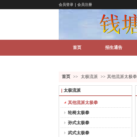
会员登录
|
会员注册
首页
招生通告
关于我们
更多
首页
>>
太极流派
>>
其他流派太极拳
太极流派
其他流派太极拳
轮椅太极拳
孙式太极拳
武式太极拳