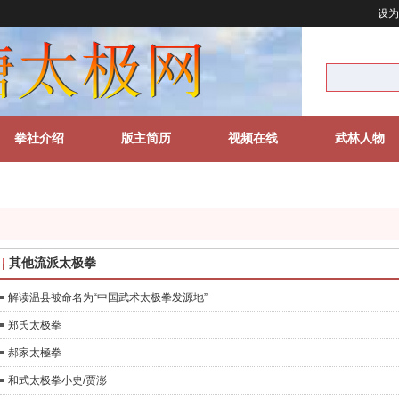
设为
拳社介绍
版主简历
视频在线
武林人物
其他流派太极拳
解读温县被命名为“中国武术太极拳发源地”
郑氏太极拳
郝家太極拳
和式太极拳小史/贾澎