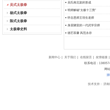
吴氏南北架的形成
吴式太极拳
明师解秘“太极十三势”
杨式太极拳
怀念恩师王培生老师
陈式太极拳
身居陋室的一代武学宗师
太极拳史料
德艺双馨 风范永存
新闻中心
|
关于我们
|
在线留言
|
友情链接
|
联系电话：138057
网站地
浙
技术支持：
济南