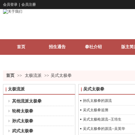
会员登录
|
会员注册
首页
招生通告
拳社介绍
版主简
关于我们
更多
首页
>>
太极流派
>>
吴式太极拳
太极流派
吴式太极拳
其他流派太极拳
孙氏太极拳的源流
吴式太极拳追溯
轮椅太极拳
吴式太极枪源流--王培生
孙式太极拳
吴式太极拳的源流--吴英华
武式太极拳