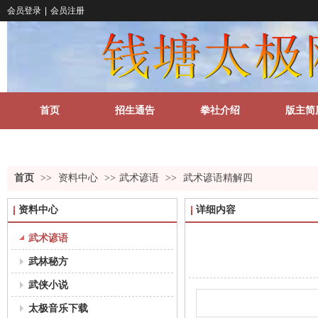
会员登录
|
会员注册
首页
招生通告
拳社介绍
版主简
关于我们
更多
首页
>>
资料中心
>>
武术谚语
>>
武术谚语精解四
资料中心
详细内容
武术谚语
武林秘方
武侠小说
太极音乐下载