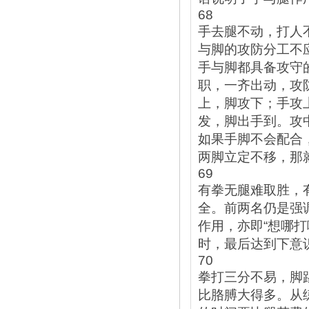
68
手去腿不动，打人
与脚的攻防分工不
手与脚都具备攻守
职，一齐出动，攻
上，脚攻下；手攻
发，脚出手到。攻
如果手脚不会配合
两脚立定不移，那
69
有拳无腿难取胜，
全。前两名仍是强
作用，亦即“想哪
时，最后达到下意
70
拳打三分不易，脚
比胳膊大得多。从