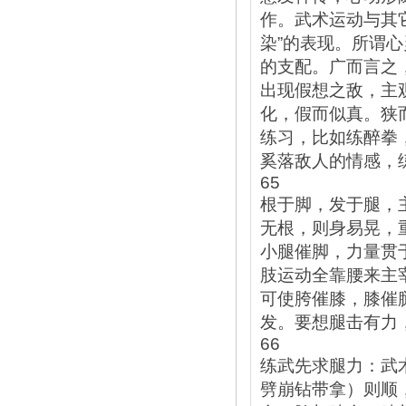
作。武术运动与其
染”的表现。所谓
的支配。广而言之
出现假想之敌，主
化，假而似真。狭
练习，比如练醉拳
奚落敌人的情感，
65
根于脚，发于腿，
无根，则身易晃，
小腿催脚，力量贯
肢运动全靠腰来主
可使胯催膝，膝催
发。要想腿击有力
66
练武先求腿力：武
劈崩钻带拿）则顺