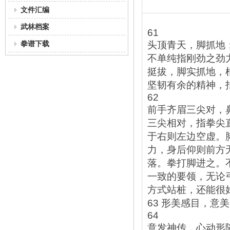
文件汇编
武林档案
61
拳谱下载
头顶青天，脚抓地
不单纯指刚劲之劲
挺拔，脚实抓地，
坚韧有余的精神，
62
前手齐眉三尖对，
三尖相对，指拳尖
于右则左边空虚。
力，身后仰则前方
落。拳打脚进之。
一致的要领，无论
方式站桩，还能很
63 形美感目，意美
64
意发神传，心动形