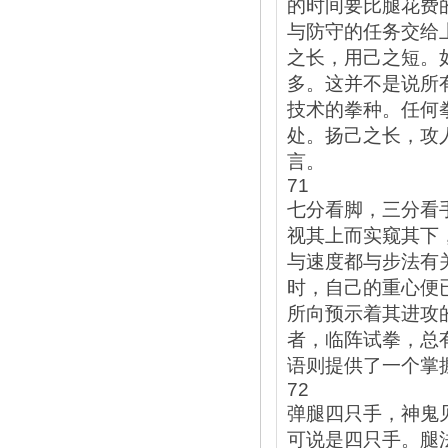
的时间要比腿花费
与防守的任务交给
之长，用己之短。
多。这并不是说所
技术的拳种。任何
处。扬己之长，攻
言。
71
七分看脚，三分看
视其上而实窥其下
与速度都与步法有
时，自己的重心便
所向预示着其进攻
者，临阵试拳，总
语则提供了一个掌
72
弹腿四只手，神鬼
可说是四只手。腿