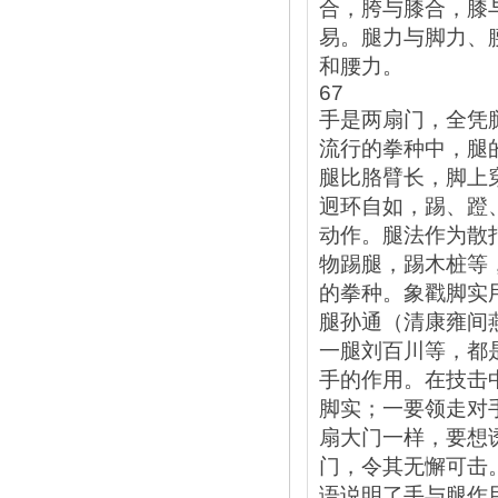
合，胯与膝合，膝
易。腿力与脚力、
和腰力。
67
手是两扇门，全凭
流行的拳种中，腿
腿比胳臂长，脚上
迥环自如，踢、蹬
动作。腿法作为散
物踢腿，踢木桩等
的拳种。象戳脚实
腿孙通（清康雍间
一腿刘百川等，都
手的作用。在技击
脚实；一要领走对
扇大门一样，要想
门，令其无懈可击
语说明了手与腿作