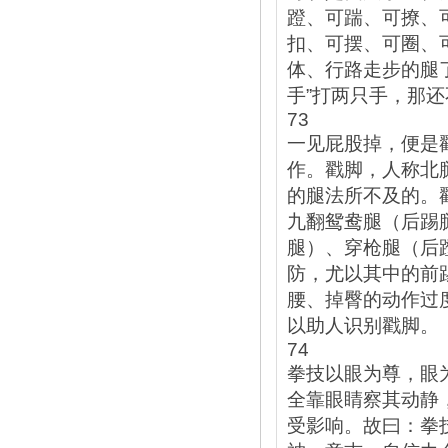
蹬、可踹、可撩、
扣、可摆、可圈、
体、行路走步的腿
手”打两只手，那
73
一见屁股掉，便是
作。戳脚，人称北
的腿法所不及的。
九翻鸳鸯腿（后踢
腿）、穿枪腿（后
防，尤以其中的前
腰、掉臀的动作过
以助人识别戳脚。
74
拳技以眼为尊，眼
全靠眼睛察其动静
受影响。故曰：拳