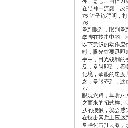
神、意志、自信力
在眼神中流露。故
75 眸子练得明，
76
拳到眼到，眼到拳
拳脚在技击中的三
以下意识的动作应
时，眼光就要迅即
手中，目光锐利的
及，拳脚即到，看
化境，拳眼的速度
念，拳眼齐到，这
77
眼观六路，耳听八
之而来的招式样。
肤的接触，就会感
在技击素质上应达
复强化击打刺激，