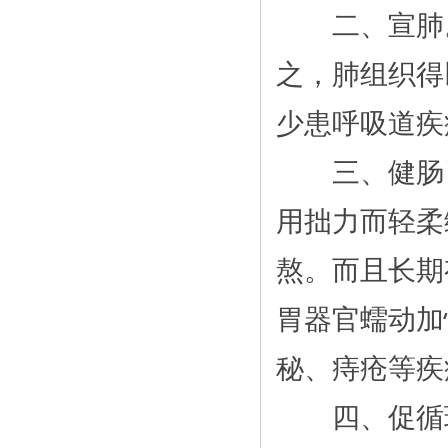
二、宣肺。
之，肺组织得
少患呼吸道疾
三、健肠胃
用拙力而轻柔
熬。而且长期
胃器官蠕动加
秘、痔疮等疾
四、促循环