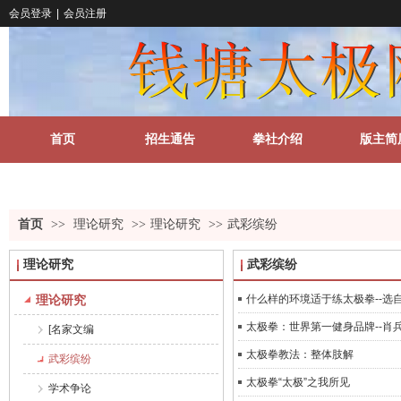
会员登录
|
会员注册
首页
招生通告
拳社介绍
版主简
关于我们
更多
首页
>>
理论研究
>>
理论研究
>>
武彩缤纷
理论研究
武彩缤纷
理论研究
什么样的环境适于练太极拳--选自
太极拳：世界第一健身品牌--肖
[名家文编
太极拳教法：整体肢解
武彩缤纷
太极拳“太极”之我所见
学术争论