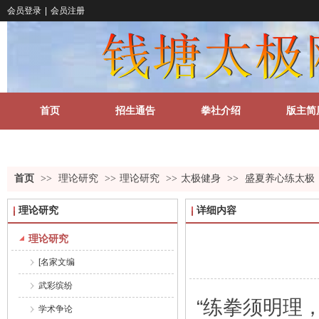
会员登录
|
会员注册
首页
招生通告
拳社介绍
版主简
关于我们
更多
首页
>>
理论研究
>>
理论研究
>>
太极健身
>>
盛夏养心练太极
理论研究
详细内容
理论研究
[名家文编
武彩缤纷
“练拳须明理
学术争论