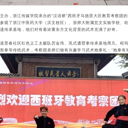
主办，浙江传媒学院承办的“汉语桥”西班牙马德里大区教育考察团
参观了浙江中医药大学（滨文校区）、浙师大附属笕文实验学校、
遗传承基地，他们对有着浓重东方文化背景的武术充满了好奇。
道景春社区红色义工太极队厉金伟、巩式通臂拳传承基地周凡、程
形拳等传统武术，考察团老师们饶有兴趣学习武术抱拳礼：“抱拳有