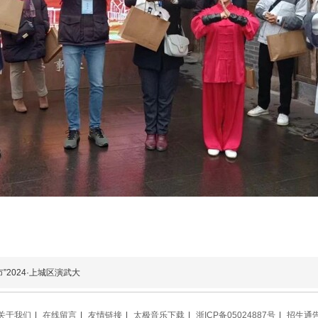
”2024·上城区演武大
关于我们
|
在线留言
|
友情链接
|
太极音乐下载
|
浙ICP备05024887号
|
招生通