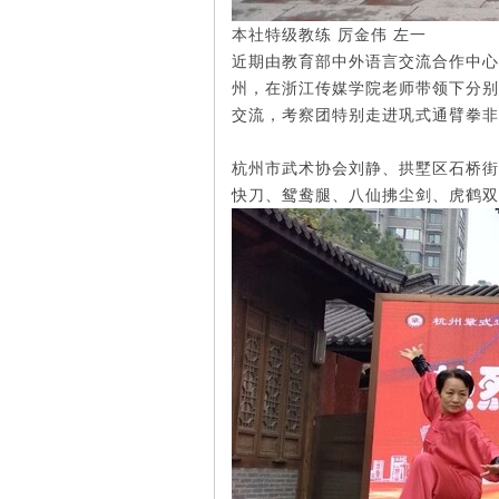
本社特级教练 厉金伟 左一
近期由教育部中外语言交流合作中心
州，在浙江传媒学院老师带领下分别
交流，考察团特别走进巩式通臂拳非
杭州市武术协会刘静、拱墅区石桥街
快刀、鸳鸯腿、八仙拂尘剑、虎鹤双