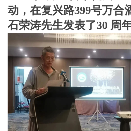
动
，在复兴路
399
号万合
石荣涛先生发表了
30
周