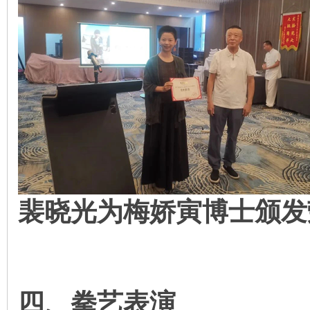
裴晓光为梅娇寅博士颁发
四、拳艺表演