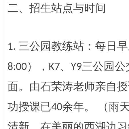
二、招生站点与时间
三公园教练站：每日早
1.
），
、
三公园公
8:00
K7
Y9
面。由石荣涛老师亲自授
功授课已
余年。
（雨
40
清新，在美丽的西湖边习