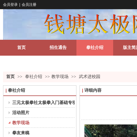
会员登录
|
会员注册
首页
招生通告
拳社介绍
版主简
关于我们
更多
首页
>>
拳社介绍
>>
教学现场
>>
武术进校园
拳社介绍
详细内容
三元太极拳社太极拳入门基础专项课程教学大纲（18-35岁组）
活动照片
教学现场
拳友来稿