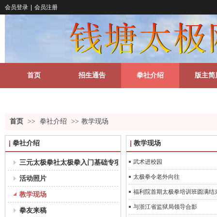
会员登录
|
会员注册
首页
招生通告
拳社介绍
版主简
关于我们
更多
首页
>>
拳社介绍
>>
教学现场
拳社介绍
教学现场
三元太极拳社太极拳入门基础专项课程教学大纲（18-35岁组）
武术进校园
太极拳令老外向往
活动照片
福利院首期太极拳培训班圆满结
教学现场
与浙江省监狱局领导合影
拳友来稿