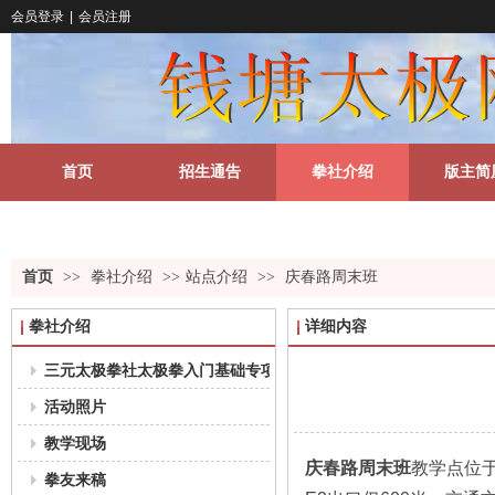
会员登录
|
会员注册
首页
招生通告
拳社介绍
版主简
关于我们
更多
首页
>>
拳社介绍
>>
站点介绍
>>
庆春路周末班
拳社介绍
详细内容
三元太极拳社太极拳入门基础专项课程教学大纲（18-35岁组）
活动照片
教学现场
庆春路周末班
教学点位
拳友来稿