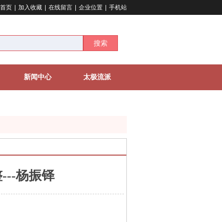
首页
|
加入收藏
|
在线留言
|
企业位置
|
手机站
搜索
新闻中心
太极流派
--杨振铎