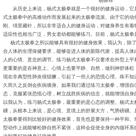
杨振铎
从历史上来说，杨式太极拳就是一个很好的健身运动，它是
式太极拳中的高难动作而发展起来的太极拳流派。由于它的动
刚、绵里藏针，所以非常适合人的健身运动，对健身养生有着
适应性也相当广泛，男女老幼都能够练习。目前，杨式太极拳
杨式太极拳之所以能够具有很好的健身效果，我认为，除了
合人体的生理保健要求，能够促进人体的新陈代谢，提高人体
人的心情、意念的调节。练习杨式太极拳不仅要求在外型上平
更重要的是在神意上、心情上也要平静、自然，做到神舒体松
现在非典型性肺炎很猖獗，引起了一些人的恐慌心理。殊不知
久而久之反倒会疾病缠身。如果我们通过练习太极拳，增强自
态，克服紧张恐慌心理，树立战胜疾病的信念，就能增强自身
以我认为，练习杨式太极拳，最重要的是心态的调整。杨式太
礴，从根本上来说，是心境、意境上的舒展大方，气势磅礴。
太极拳要得到比较好的健身效果，首先也是要保持一种平和、
型动作上就能够松静自然不紧张，这样会促使全身的内循环系