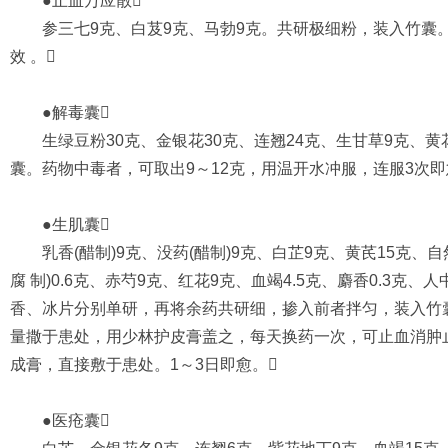
●止血万应散
参三七9克、白芨9克、马勃9克。共研极细粉，装入竹囊
效 。
●解毒囊
生绿豆粉30克、金银花30克、连翘24克、生甘草9克、黄
囊。药物中毒者，可取出9～12克，用温开水冲服，连服3次即
●生肌囊
乳香(醋制)9克、没药(醋制)9克、白芷9克、黄芪15克、自然铜
腐 制)0.6克、赤芍9克、红花9克、血竭4.5克、麝香0.3克、人
香、冰片分别单研，再将余药共研细，掺入前者拌匀，装入竹
量撒于患处，用少林护皮膏盖之，每天换药一次，可止血消肿
成膏，直接敷于患处。1～3日即愈。
●医疮囊