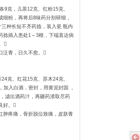
9克，儿茶12克、红粉15克、
药碾成细粉，再将后8味药分别研细，
寸三种长短不齐药捻，装入瓷 瓶内
药捻插入患处1～3根，下端直达病
。
泛青，日久不愈。
4克、红花15克、苏木24克、
内，加入白酒，密封，用黄泥封固 ，
出，滤出酒药汁，再砸药渣取尽药
良好。
肿疼痛，骨折脱位致痛，皮肤青