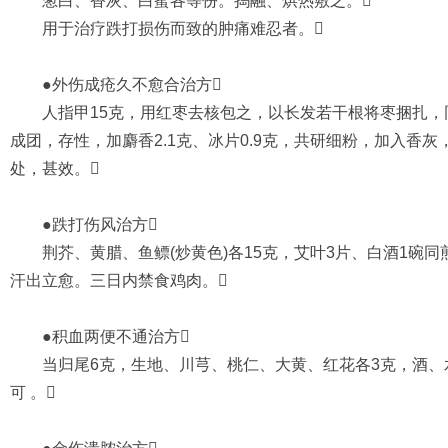
葱白、香灰、白蜜各等份。捣融、烘热敷之。
用于治疗跌打损伤而致的肿痛难忍者。
●外伤成疮久不愈合治方
人指甲15克，用红枣去核包之，以长发若干根将枣捆扎，同
成团，存性，加麝香2.1克、冰片0.9克，共研细粉，加入香
处，甚效。
●跌打伤风治方
荆芥、黄腊、鱼鳔(炒黄色)各15克，艾叶3片、白酒1碗同
汗出立愈。三日内禁食鸡肉。
●积血两便不通治方
当归尾6克，生地、川芎、桃仁、大黄、红花各3克，酒、
可 。