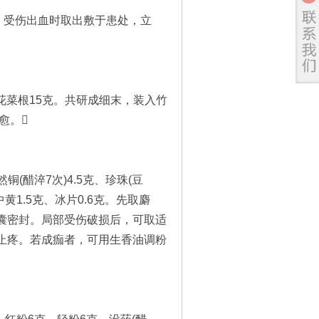
。受伤出血时取出敷于患处，立
花菜根15克。共研成细末，装入竹
愈。
(醋淬7次)4.5克、珍珠(豆
中黄1.5克、冰片0.6克。先取麝
囊密封。局部受伤破损后，可取适
止疼。若成痂者，可用生香油调粉