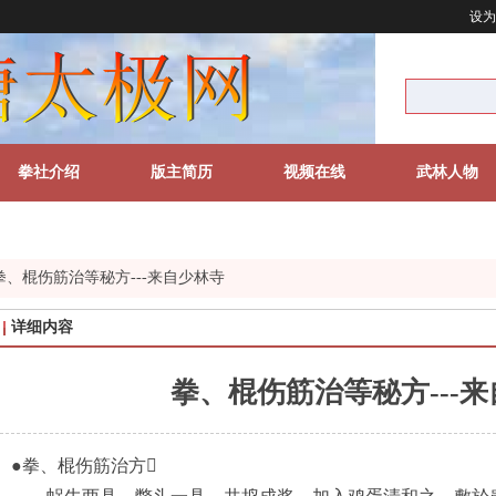
设为
拳社介绍
版主简历
视频在线
武林人物
拳、棍伤筋治等秘方---来自少林寺
详细内容
拳、棍伤筋治等秘方---
●拳、棍伤筋治方