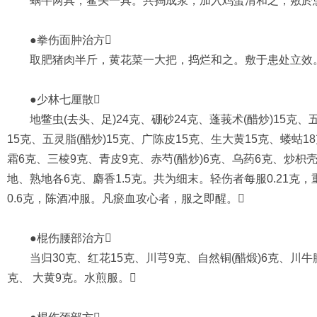
蜗牛两具，鳖头一具。共捣成浆，加入鸡蛋清和之，敷於患
●拳伤面肿治方
取肥猪肉半斤，黄花菜一大把，捣烂和之。敷于患处立效
●少林七厘散
地鳖虫(去头、足)24克、硼砂24克、蓬莪术(醋炒)15克、五
15克、五灵脂(醋炒)15克、广陈皮15克、生大黄15克、蝼蛄1
霜6克、三棱9克、青皮9克、赤芍(醋炒)6克、乌药6克、炒枳壳
地、熟地各6克、麝香1.5克。共为细末。轻伤者每服0.21克，重
0.6克，陈酒冲服。凡瘀血攻心者，服之即醒。
●棍伤腰部治方
当归30克、红花15克、川芎9克、自然铜(醋煅)6克、川牛膝
克、 大黄9克。水煎服。