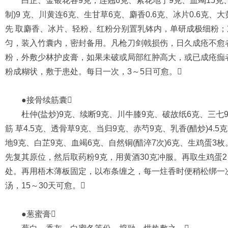
白芷、金银花各9克，连翘6克、紫花地丁9克、血竭15克、
制)9 克、川黄连6克、生甘草6克、麝香0.6克、冰片0.6克、
先 取麝香、冰片、轻粉、红粉分别置乳钵内，单研成极细粉
匀，装入竹囊内，密封备用。凡枪刀剑戟损伤，日久成疮不愈
粉，外敷少林护皮膏，如果未破或局部红肿高大，或已成疮痂
粉成糊状，敷于患处。每日一次，3～5日可愈。
●接骨续筋囊
杜仲(盐炒)9克、续断9克、川牛膝9克、破故纸6克、三七9
筋 草4.5克、透骨草9克、当归9克、赤芍9克、乳香(醋炒)4.5克
地9克、白芷9克、血竭6克、自然铜(醋淬7次)6克、生鸡蛋
先复其原位，然后取药粉9克，用黄酒30克冲服。再取生鸡蛋
处。再用梧木薄板固定，以布条缠之，每一炷香时便稍松绑一
汤，15～30天可愈。
●葱蜜膏