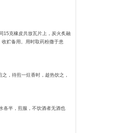
15克橡皮共放瓦片上，炭火炙融
灰，收贮备用。用时取药粉撒于患
煎之，待煎一炷香时，趁热饮之，
水各半，煎服，不饮酒者无酒也