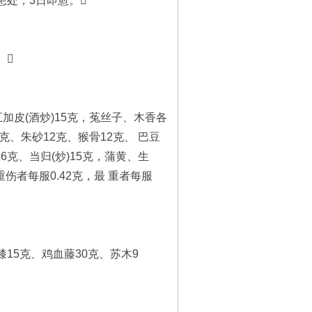
处，3日即愈。
。
加皮(酒炒)15克，菟丝子、木香各
8克、朱砂12克、猴骨12克、 巴豆
6克、当归(炒)15克，蒲黄、生
伤者每服0.42克，最 重者每服
15克、鸡血藤30克、苏木9