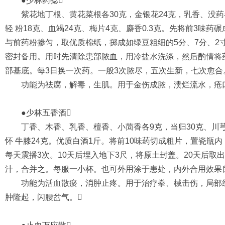
●少林药捻
紫花地丁根、黄花菜根各30克，金银花24克，乳香、没药各
轻 粉18克、血竭24克、梅片4克、麝香0.3克。先将前3味
与前药粉掺匀，取优质棉纸，掷成如绿豆粗细的5分、7分、2
密封备用。用时先清除患部脓血，用冷盐水洗涤，然后酌情将
部基底。每3日换一次药。一般3次脓尽，五次生新，七次愈合
功能为祛腐，解毒，生肌。用于金伤成脓，溃烂流水，疮口
●少林五香酒
丁香、木香、乳香、檀香、小茴香各9克，当归30克、川芎2
怀 牛膝24克。优质白酒1斤。将前10味药切成粗片，置瓷瓶
每天震播3次。10天后埋入地下3尺，将原土封盖。20天后取
汁，合并之。每服一小杯。也可外用涂于患处，内外合用效果
功能为活血散瘀，消肿止疼。用于治疗拳、械击伤，局部红
肿隆起，闪腰岔气。