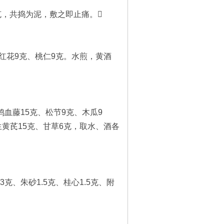
9克，共捣为泥，敷之即止痛。
红花9克、桃仁9克。水煎，黄酒
血藤15克、松节9克、木瓜9
生黄芪15克、甘草6克，取水、酒各
、朱砂1.5克、桂心1.5克、附