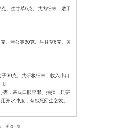
2克、生甘草6克。共为细末，敷于
克、蒲公英30克、生甘草6克、黄
子30克。共研极细末，收入小口
。
否，甚或口眼歪邪、抽搐，只要
者用开水冲服，有起死回生之效。
告
|
拳谱下载