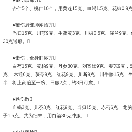
●棍伤颈部方
杏仁5个、桃仁10个，用黄连15克、血竭1.5克、花椒0.
●鞭伤肩部肿疼治方
当归15克、川芎9克、生蒲黄3克、川椒0.6克、泽兰9克、
30克送服。
●击伤，全身肿疼方
白芍15克、黄柏9克、丹参30克、刘寄奴9克、秦艽9克，鸡
克、 木通6克、茯苓9克、红花9克、川断9克、川牛膝15克、
半，将上药煎至一碗。日服2次，约3日可愈。
●跌伤散
血竭3克、儿茶3克、红花9克、当归15克、赤芍6克、龙脑3克
子1.5克。共为细末，用白酒30克冲服。