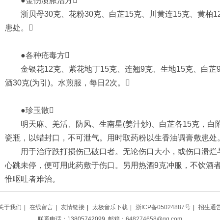
●金伤溃脓治方
浙贝母30克、花粉30克、白芷15克、川黄连15克、黄柏1
患处。
●各种疮毒方
金银花12克、紫花地丁15克、连翘9克、生地15克、白芷9
酒30克(为引)。水煎服，每日2次。
●珍玉散
明天麻、羌活、防风、生南星(姜汁炒)、白芷各15克，白附
瓷瓶，以蜡封口，不可泄气。用时取药粉以生香油调膏敷患处
用于治疗跌打损伤已破口者。无论伤口大小，或伤口溃烂与
心跳未停，便可用此药敷于伤口。另用热酒9克冲服，不饮酒
惟呕吐者难治。
关于我们
|
在线留言
|
友情链接
|
太极音乐下载
|
浙ICP备05024887号
|
招生通
联系电话：13805742099 邮箱：
648274658@qq.com