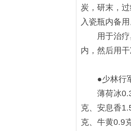
炭，研末，过
入瓷瓶内备用
用于治疗鼻
内，然后用干
●少林行军散
薄荷冰0.3
克、安息香1.
克、牛黄0.9