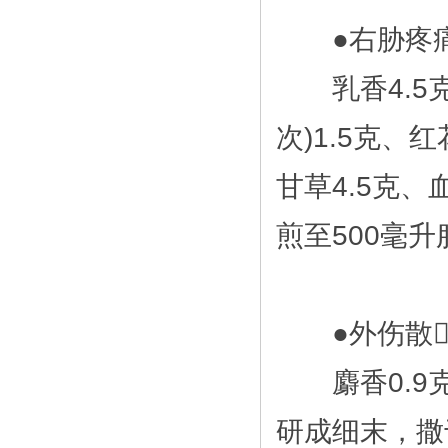
●右胁疼痛
乳香4.5克
次)1.5克、
甘草4.5克、
煎至500毫升
●外伤散
麝香0.9克、
研成细末，撒