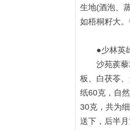
生地(酒泡、蒸
如梧桐籽大。
●少林英雄
沙苑蒺藜25
板、白茯苓、
纸60克，自然
30克，共为
送下，后半月