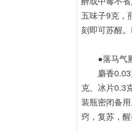
醉或中毒不省
五味子9克，
刻即可苏醒。
●落马气厥
麝香0.03
克、冰片0.3
装瓶密闭备用
窍，复苏，醒