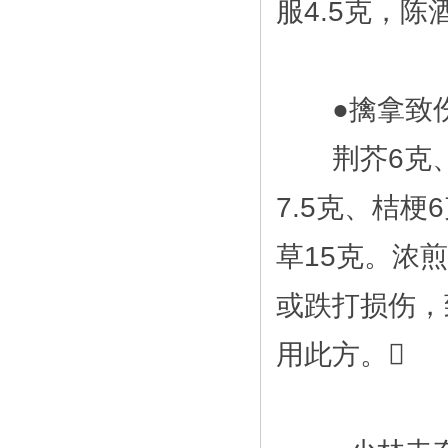
服4.5克，陈
●擒拿致伤
荆芥6克、防
7.5克、桔梗
草15克。浓
或跌打损伤，
用此方。