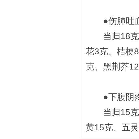
●伤肺吐血
当归18克、
花3克、桔梗8
克、黑荆芥1
●下腹阴疼
当归15克、
黄15克、五灵