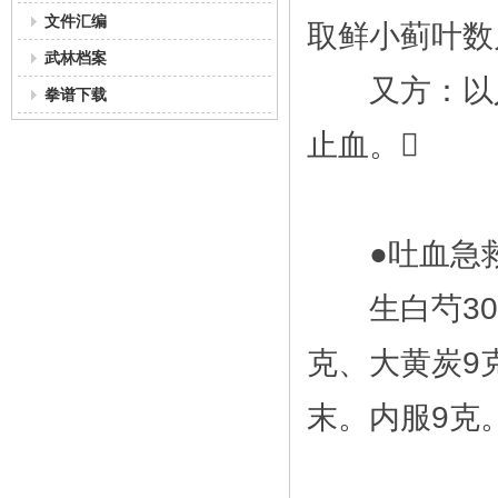
文件汇编
取鲜小蓟叶数
武林档案
又方：以人
拳谱下载
止血。
●吐血急救
生白芍30克
克、大黄炭9
末。内服9克