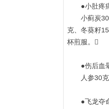
●小肚疼痛
小蓟炭30克
克、冬葵籽1
杯煎服。
●伤后血晕
人参30克、
●飞龙夺命