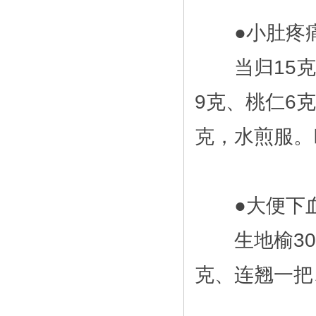
●小肚疼痛
当归15克、
9克、桃仁6克
克，水煎服。
●大便下血
生地榆30克
克、连翘一把