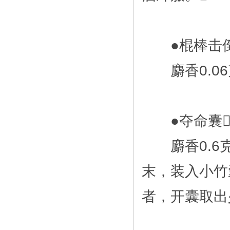
●棍棒击倒
麝香0.06
●夺命囊
麝香0.6克
末，装入小竹
者，开囊取出