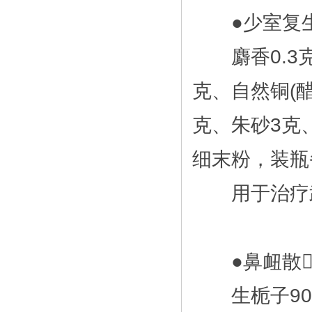
●少室复生
麝香0.3克
克、自然铜(醋
克、朱砂3克
细末粉，装瓶
用于治疗武
●鼻衄散
生栀子90克