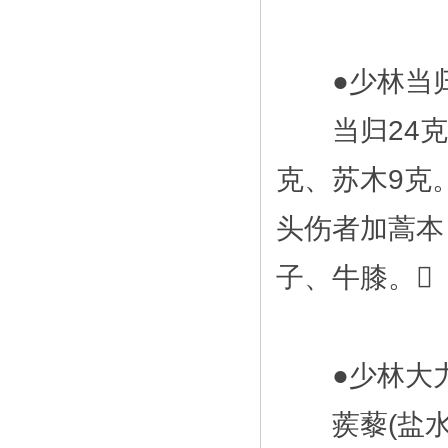
●少林当归
当归24克、
克、苏木9克
头伤者加蒿本
子、牛膝。
●少林大力
蒺藜(盐水泡