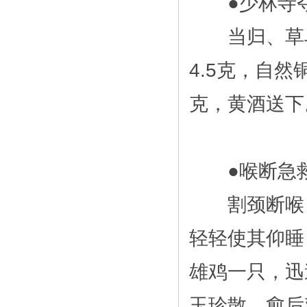
●少林寺夺
当归、草乌(
4.5克，自然
克，黄酒送下
●喉断急救
割颈断喉，
轻轻使其仰睡
雄鸡一只，迅
玉珍散。愈后