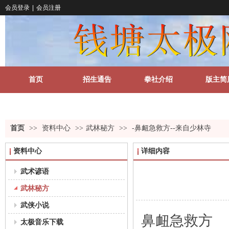
会员登录
|
会员注册
首页
招生通告
拳社介绍
版主简
关于我们
更多
首页
>>
资料中心
>>
武林秘方
>>
-鼻衄急救方--来自少林寺
资料中心
详细内容
武术谚语
武林秘方
武侠小说
鼻衄急救方
太极音乐下载