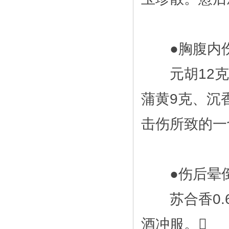
●胸腹内伤
元胡12克、
蒲黄9克、沉
击伤所致的一
●伤后晕倒
苏合香0.6
酒冲服。