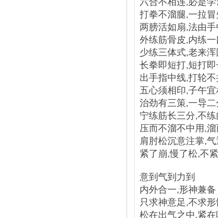
六合不相连,必是学
打拳不溜腿,一拉冒
两膀活如扇,法由手
外练筋骨皮,内练一
少练三体式,老来浑
长拳即短打,短打即
出手指中线,打轮不
五心须相印,子午宜
治劲有三策,一导
宁练筋长三分,不
压而不溜不中用,
肩肘松沉意注掌,
紧了崩,慢了松,不
意到气到力到
内外合一,形神兼备
只求神意足,不求形
松在出气之中,紧