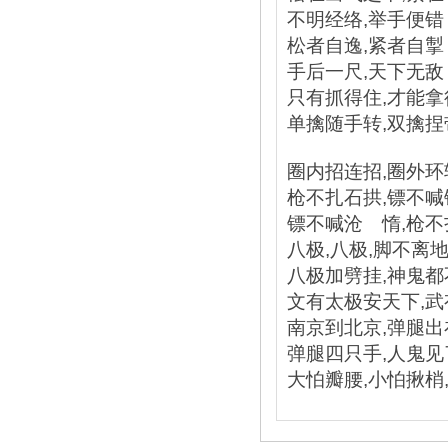
不明经络,举手便错
松者自逸,紧者自掣
手后一尺,天下无敌
只有抓得住,才能拿
单擒随手转,双擒捏
圈内招连招,圈外环
枪不扎石拱,镖不喊
镖不喊沧 惰,枪不
八极,八极,脚不离
八极加劈挂,神鬼都
文有太极安天下,
南京到北京,弹腿
弹腿四只手,人鬼
大怕瓣腰,小怕揪梢