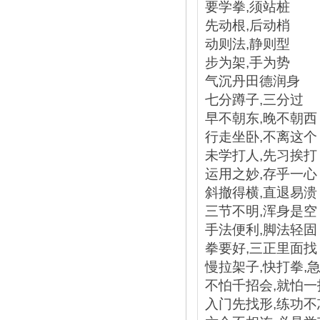
要学拳,须站桩
先动根,后动梢
动则法,静则型
步为架,手为势
气沉丹田德润身
七分蹲子,三分过
早不朝东,晚不朝西
行走坐卧,不离这个
未学打人,先习挨打
运用之妙,存乎一心
斜撤得横,直退易溃
三节不明,浑身是空
手法便利,脚法轻固
拳要好,三正里面找
慢拉架子,快打拳,
不怕千招会,就怕一
入门先找形,练功不