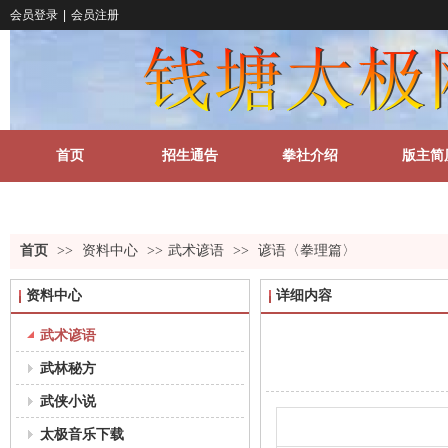
会员登录
|
会员注册
首页
招生通告
拳社介绍
版主简
关于我们
更多
首页
>>
资料中心
>>
武术谚语
>>
谚语〈拳理篇〉
资料中心
详细内容
武术谚语
武林秘方
武侠小说
太极音乐下载