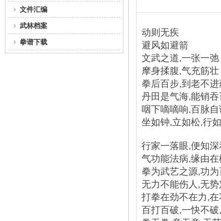
文件汇编
武林档案
动则无疾
拳谱下载
避风如避箭
文武之道,一张一弛
摩身揉腹,气充筋壮
拳后百步,到老不进
丹田是气海,能销吞
咽下嘀嘀响,百脉自
坐如钟,立如松,行如风
行家一落眼,便知深
气功能法病,缘由在
拳为武艺之源,功
无力不能伤人,无
打拳在劲不在力,
百打百破,一快不破