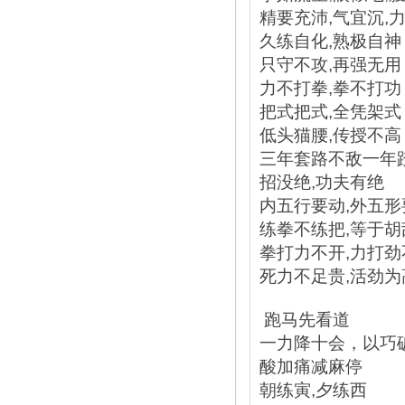
精要充沛,气宜沉,
久练自化,熟极自神
只守不攻,再强无用
力不打拳,拳不打功
把式把式,全凭架式
低头猫腰,传授不高
三年套路不敌一年
招没绝,功夫有绝
内五行要动,外五形
练拳不练把,等于胡
拳打力不开,力打劲
死力不足贵,活劲为
跑马先看道
一力降十会，以巧
酸加痛减麻停
朝练寅,夕练西