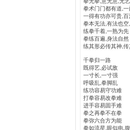
拳无拳,意无意,无
拳术门门都有道,
一得有功亦可贵,
拳本无法,有法也空
练拳千着,一熟为先
拳练百遍,身法自然
练其形必传其神,传
千拳归一路
既得艺,必试敌
一寸长,一寸强
呼吸乱,拳脚乱
练功容易守功难
打拳容易改拳难
进手容易固手难
拳之再拳不在拳
拳弥六合方为能
拳如流星,眼似电,