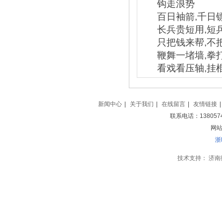
钩走浪势
百日袖箭,千日
长兵贵短用,短
只把钱来帮,不
鞭舞一堵墙,拳
看戏看压轴,挂
新闻中心
|
关于我们
|
在线留言
|
友情链接
|
联系电话：138057
网站地
浙
技术支持：
济南