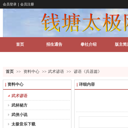
会员登录
|
会员注册
首页
招生通告
拳社介绍
版主简
关于我们
更多
首页
>>
资料中心
>>
武术谚语
>>
谚语《兵器篇》
资料中心
详细内容
武术谚语
武林秘方
武侠小说
太极音乐下载