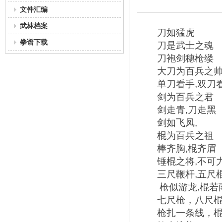
文件汇编
武林档案
刀如猛虎
拳谱下载
刀是武士之魂
刀袍剑穗枪缕
大刀为百兵之
单刀看手,双刀
剑为百兵之君
剑走青,刀走黑
剑如飞凤,
棍为百兵之祖
棒齐胸,棍齐眉
锤棍之将,不可
三尺鞭杆,五尺棍
枪似游龙,棍若
七尺枪，八尺棍,
枪扎一条线，棍