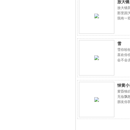
放大镜
放大镜
那里因
我有一
伟岸让
一双充
脸和疲
为了挽
雪
成了平
为了理
雪你纷
情我的
喜欢你
渐老去
会不会
样的和
的光芒
给我们
空孕育
泪无奈
属地我
美好已
跨越着
悼黄小
离去我
人同流
来了冰
黄昏独
你的愿意
无妆飘
朋友你
2011-0