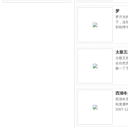
注目礼
里就像
梦
去没有
命的长
梦月光
个生命
子，这
们有一
和惊悸
己的脚
愿回首
号你可
却已是
那就是!
知道我
个生命
里真正
太极五
的时候
的灵魂
发现一
太极五然
2006-0
会自然意
极一丁于2
西湖冬
西湖冬
秋黄雁
2007-