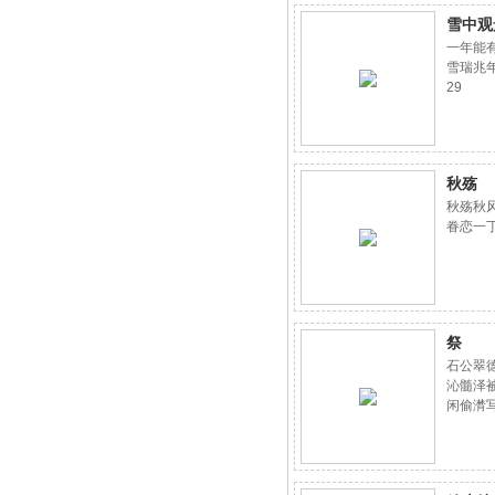
雪中观
一年能
雪瑞兆年
29
秋殇
秋殇秋
眷恋一丁作
祭
石公翠
沁髓泽
闲偷潸
日2010-