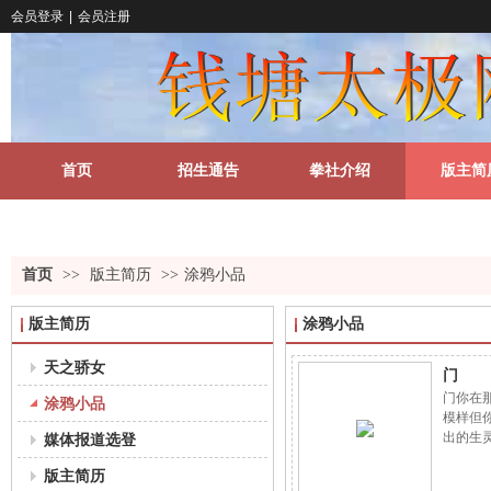
会员登录
|
会员注册
首页
招生通告
拳社介绍
版主简
关于我们
更多
首页
>>
版主简历
>>
涂鸦小品
版主简历
涂鸦小品
天之骄女
门
门你在
涂鸦小品
模样但
出的生
媒体报道选登
么的莫
版主简历
稠液里