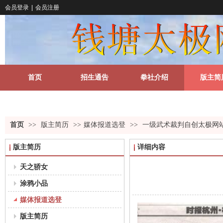
会员登录
|
会员注册
首页
招生通告
拳社介绍
版主简
关于我们
更多
首页
>>
版主简历
>>
媒体报道选登
>>
一级武术裁判自创太极网
版主简历
详细内容
天之骄女
涂鸦小品
媒体报道选登
版主简历