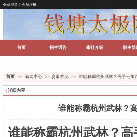
会员登录
|
会员注册
首页
招生通告
拳社介绍
版主简
关于我们
更多
首页
>>
新闻中心
>>
赛事赛况
>>
谁能称霸杭州武林？高手云集
详细内容
谁能称霸杭州武林？
谁能称霸杭州武林？高