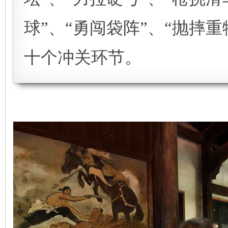
球”、“勇闯袋阵”、“抛摔重
十个冲关环节。