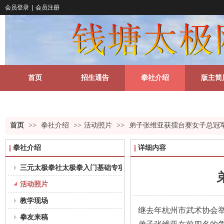
会员登录
|
会员注册
首页
招生通告
拳社介绍
版主简
关于我们
更多
首页
>>
拳社介绍
>>
活动照片
>>
弟子张维亚获擂台赛女子总冠
拳社介绍
详细内容
三元太极拳社太极拳入门基础专项课程教学大纲（18-35岁组）
活动照片
教学现场
继去年杭州市武术协会
拳友来稿