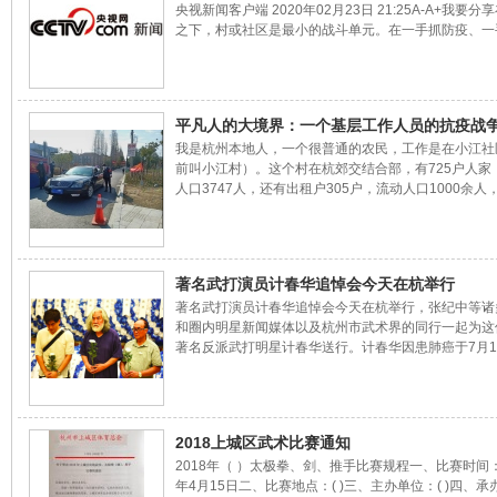
央视新闻客户端 2020年02月23日 21:25A-A+我要分
太极爱好者十余人在断
之下，村或社区是最小的战斗单元。在一手抓防疫、一
工的大背景下，村子该怎么做？浙江省杭州市西湖区双
江社区最近两张图走红了网络。小江社区是杭州市区近
中村，平时租住在这里的外来流动人口就有2000多人
正是复工时节，面对即将涌入的外来人口，小江社区绘
平凡人的大境界：一个基层工作人员的抗疫战
张“复工复产”的作战图，目的就是不能让复工变成疫情
我是杭州本地人，一个很普通的农民，工作是在小江社
复。在这张作战图上，关于本地员工和新杭州人如果要
前叫小江村）。这个村在杭郊交结合部，有725户人家
检查些什么，都作了
人口3747人，还有出租户305户，流动人口1000余人
外地人没有回家过年的239人。这里是杭州市西湖区硕
的几个农村地区。我生在农村，长在农村，在农村工作
了，从二十来岁的小姑娘变成了四十几岁发福的中年人
是在村里工作，我就说我在村里看到的情况吧。这是一
著名武打演员计春华追悼会今天在杭举行
农村的防疫工作典型，按照杭州市的工作部署，周边村
著名武打演员计春华追悼会今天在杭举行，张纪中等诸
疫工作都是大同小异。1防疫工作部署我最初听到新型
和圈内明星新闻媒体以及杭州市武术界的同行一起为这
毒是从一个小姐妹的微
著名反派武打明星计春华送行。计春华因患肺癌于7月1
浙一医院去世的。2018-07-13
2018上城区武术比赛通知
2018年（ ）太极拳、剑、推手比赛规程一、比赛时间：
年4月15日二、比赛地点：( )三、主办单位：( )四、承