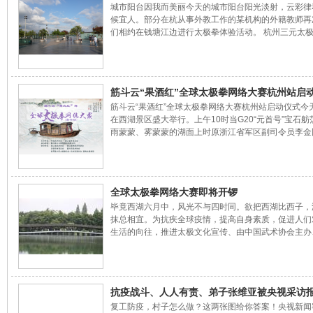
城市阳台因我而美丽今天的城市阳台阳光淡射，云彩律
候宜人。部分在杭从事外教工作的某机构的外籍教师再
们相约在钱塘江边进行太极拳体验活动。 杭州三元太
创始人石荣涛先生和助教2020年首届全球网络太极拳
牌获得者林众为客宾讲解了八式太极拳和陈氏太极拳的
这项联谊活动是从2019年开始的。
筋斗云“果酒红”全球太极拳网络大赛杭州站启
筋斗云“果酒红”全球太极拳网络大赛杭州站启动仪式今
在西湖景区盛大举行。上午10时当G20“元首号”宝石舫
雨蒙蒙、雾蒙蒙的湖面上时原浙江省军区副司令员李金
活动正式启动，在场的运动员，裁判员代表以及各有关
导纷纷鼓掌预祝大赛圆满顺利。 活动中由2008北京奥
极拳冠军崔文娟、全国推手冠军严国兴、陈式太极拳传
涛以及太极高手王晓、张民海等献艺助兴。原浙江省军
全球太极拳网络大赛即将开锣
令员 李金国浙江省体育局副局长胡国平杭州西湖风景
毕竟西湖六月中，风光不与四时同。欲把西湖比西子，
管委会，西溪国家湿地公园管委会党委委员副主任：任
抹总相宜。为抗疾全球疫情，提高自身素质，促进人们
浙江省体育局副
生活的向往，推进太极文化宣传、由中国武术协会主办
云体育发展有限公司承办、浙江省体育总会、浙江省武
会、浙江省休闲养生协会、杭州市武术协会和杭州西湖
文化旅游体育局协办的全球首个网络体育赛事将在8月
行。“全球太极拳网络大赛（杭州站）”宣传片2020年6月
抗疫战斗、人人有责、弟子张维亚被央视采访
在世界非遗城市、我们美丽的家乡杭州市西湖风景区正
复工防疫，村子怎么做？这两张图给你答案！央视新闻
拍，世界武术冠军毛娅绮、陈式太极拳传人石荣涛、陈