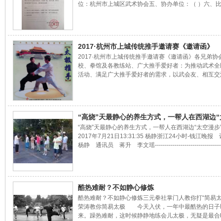
位：杭州市上城区武术协会五、协办单位：（ ）六、
目：集体、个人，各式传统拳术、器械，推手。七、各
时间规定：1、集体项目、太极拳、械不超过4分钟，
过2分钟。2、推手每局净推一分钟，局间休息一分钟
赛办法:1、以区、县（市）、街道、社区、村镇，院校
2017·杭州市上城传统推手邀请赛《邀请函》
体协、青少年和中老年活动中心，武术团体（武协、武
2017·杭州市上城传统推手邀请赛《邀请函》各兄弟协
校等）为单位组队参赛。2、参赛队报领队或教练1人（
校、拳馆及各教练站、广大推手爱好者：为推动武术全
人以上队可派随队裁
活动、满足广大推手爱好者的需求，以武会友、相互交
进友谊，由杭州市上城区体总指导、上城区武术协会主
州娃哈哈双语学校协办的【2017·杭州市上城区首届太
推手邀请赛】，定于2017年11月25日至26日，在姚江
杭州娃哈哈双语学校举行。大会承办方诚邀您的参与，
“高烧”天最静心的养生方式，一帮人在西湖边“
的支持，不胜感激！杭州市上城区武术协会二〇一七年
“高烧”天最静心的养生方式，一帮人在西湖边“太空漫步
九日2017·杭州市上城传统推手邀请赛总规程日期：201
步”……
2017年7月21日13:31:35 杨静浙江24小时-钱江晚
月25日至26日地点：
杨静 通讯员 蒋升 李文瑶------------------------------------
------------------ “日轮当午凝不去，万国如在洪炉中
三伏，燥热难耐，此时没什么比早起打太极更让人通透
了。今天上午，杭州三元拳社掌门人石荣涛携弟子特地
晚报170俱乐部推出的夏季“静心”太极班在湖滨三公园
酷热难耐？不如静心修炼
课啦！迎着柔和的晨曦，面对西子湖畔的美景，再来一
酷热难耐？不如静心修炼三元拳社掌门人教你打“简易太
缓慢的太极拳，这无疑是一种幸福的享受。“简
荣涛教你简易太极 今天入伏，一年中最酷热的日子
来。躁热难耐，这时候静静地练会儿太极，无疑是最合