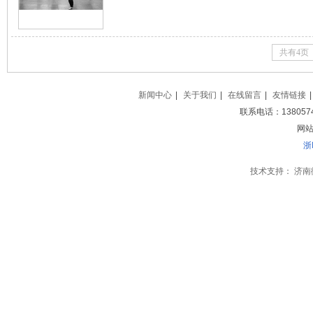
最养心的运动。杭州三元拳社的掌门人石荣涛携弟子们
钱江晚报170俱乐部推出夏季“静心”班，教你简易太极
快速入门。想参加的赶紧来报名吧！ 杭城有个“太
家” 兄弟姐妹个个练了几十年太极 今年64岁的
共有4页
是杭州三元拳社掌门人，也是上城区武术协会副会长。
太极拳的好处，他有说不完的体会。 44年前，开始
拳结缘，其直接
新闻中心
|
关于我们
|
在线留言
|
友情链接
|
联系电话：138057
网站地
浙
技术支持：
济南