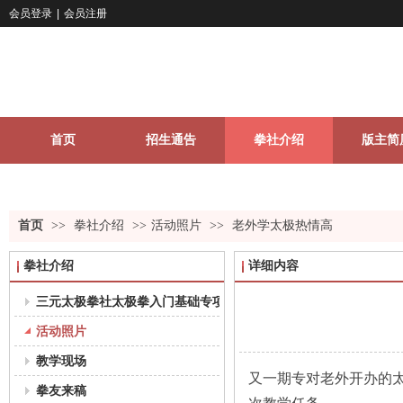
会员登录
|
会员注册
首页
招生通告
拳社介绍
版主简
关于我们
更多
首页
>>
拳社介绍
>>
活动照片
>>
老外学太极热情高
拳社介绍
详细内容
三元太极拳社太极拳入门基础专项课程教学大纲（18-35岁组）
活动照片
教学现场
又一期专对老外开办的太
拳友来稿