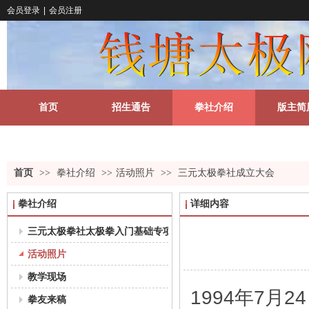
会员登录
|
会员注册
首页
招生通告
拳社介绍
版主简
关于我们
更多
首页
>>
拳社介绍
>>
活动照片
>>
三元太极拳社成立大会
拳社介绍
详细内容
三元太极拳社太极拳入门基础专项课程教学大纲（18-35岁组）
活动照片
教学现场
1994年7月24
拳友来稿