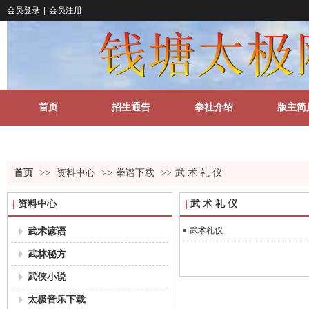
会员登录
|
会员注册
首页
招生通告
拳社介绍
版主简
关于我们
更多
首页
>>
资料中心
>>
拳谱下载
>>
武 术 礼 仪
资料中心
武 术 礼 仪
武术谚语
武术礼仪
武林秘方
武侠小说
太极音乐下载