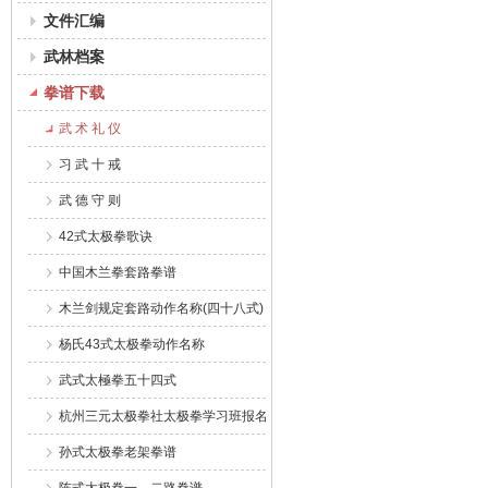
文件汇编
武林档案
拳谱下载
武 术 礼 仪
习 武 十 戒
武 德 守 则
42式太极拳歌诀
中国木兰拳套路拳谱
木兰剑规定套路动作名称(四十八式)
杨氏43式太极拳动作名称
武式太極拳五十四式
杭州三元太极拳社太极拳学习班报名表
孙式太极拳老架拳谱