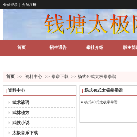
会员登录
|
会员注册
首页
招生通告
拳社介绍
版主简
关于我们
更多
首页
>>
资料中心
>>
拳谱下载
>>
杨式40式太极拳拳谱
资料中心
杨式40式太极拳拳谱
武术谚语
杨式40式太极拳拳谱
武林秘方
武侠小说
太极音乐下载