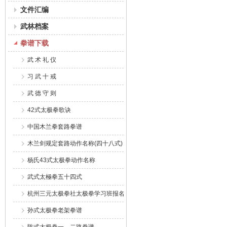
文件汇编
武林档案
拳谱下载
武 术 礼 仪
习 武 十 戒
武 德 守 则
42式太极拳歌诀
中国木兰拳套路拳谱
木兰剑规定套路动作名称(四十八式)
杨氏43式太极拳动作名称
武式太極拳五十四式
杭州三元太极拳社太极拳学习班报名表
孙式太极拳老架拳谱