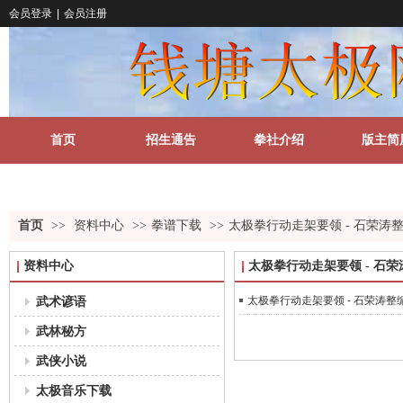
会员登录
|
会员注册
首页
招生通告
拳社介绍
版主简
关于我们
更多
首页
>>
资料中心
>>
拳谱下载
>>
太极拳行动走架要领 - 石荣涛
资料中心
太极拳行动走架要领 - 石
武术谚语
太极拳行动走架要领 - 石荣涛整
武林秘方
武侠小说
太极音乐下载