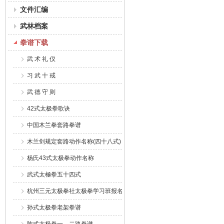
文件汇编
武林档案
拳谱下载
武 术 礼 仪
习 武 十 戒
武 德 守 则
42式太极拳歌诀
中国木兰拳套路拳谱
木兰剑规定套路动作名称(四十八式)
杨氏43式太极拳动作名称
武式太極拳五十四式
杭州三元太极拳社太极拳学习班报名表
孙式太极拳老架拳谱