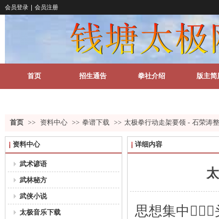
会员登录
|
会员注册
首页
招生通告
拳社介绍
版主简
关于我们
更多
首页
>>
资料中心
>>
拳谱下载
>>
太极拳行动走架要领 - 石荣涛
资料中心
详细内容
武术谚语
太
武林秘方
武侠小说
思想集中
太极音乐下载