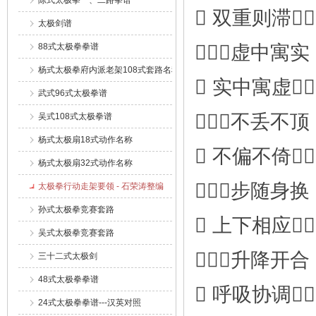
陈式太极拳一、二路拳谱
 双重则滞
太极剑谱
虚中寓实
88式太极拳拳谱
杨式太极拳府内派老架108式套路名称
 实中寓虚
武式96式太极拳谱
不丢不顶
吴式108式太极拳谱
杨式太极扇18式动作名称
 不偏不倚
杨式太极扇32式动作名称
步随身换
太极拳行动走架要领 - 石荣涛整编
孙式太极拳竞赛套路
 上下相应
吴式太极拳竞赛套路
升降开合
三十二式太极剑
48式太极拳拳谱
 呼吸协调
24式太极拳拳谱---汉英对照