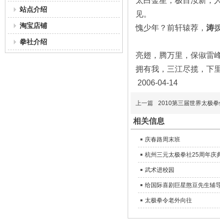
太白金星，极目汝新，
站点介绍
见。
淘宝店铺
愧少年？前轩辕荐，
涛
拳社介绍
亮翅，腾万里，保俶雷
拥有我，三江尽揽，下里
2006-04-14
上一篇
2010第三届世界太极
相关信息
庆春路周末班
杭州三元太极拳社25周年庆
武术进校园
给国际喜剧巨星憨豆先生辅
太极拳令老外向往