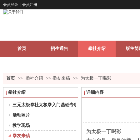
会员登录
|
会员注册
首页
招生通告
拳社介绍
版主简
关于我们
更多
首页
>>
拳社介绍
>>
拳友来稿
>>
为太极一丁喝彩
拳社介绍
详细内容
三元太极拳社太极拳入门基础专项课程教学大纲（18-35岁组）
活动照片
教学现场
为太极一丁喝彩
拳友来稿