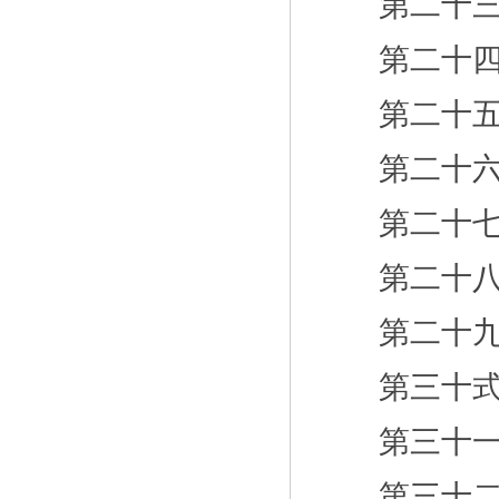
第二十三式
第二十四
第二十五式
第二十六式
第二十七
第二十八
第二十九式
第三十式
第三十一式
第三十二式