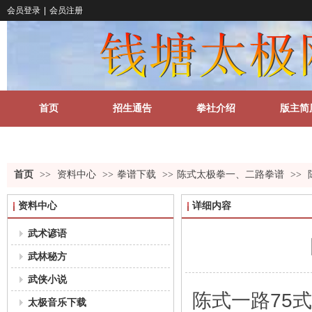
会员登录
|
会员注册
首页
招生通告
拳社介绍
版主简
关于我们
更多
首页
>>
资料中心
>>
拳谱下载
>>
陈式太极拳一、二路拳谱
>>
资料中心
详细内容
武术谚语
武林秘方
武侠小说
陈式一路75式
太极音乐下载